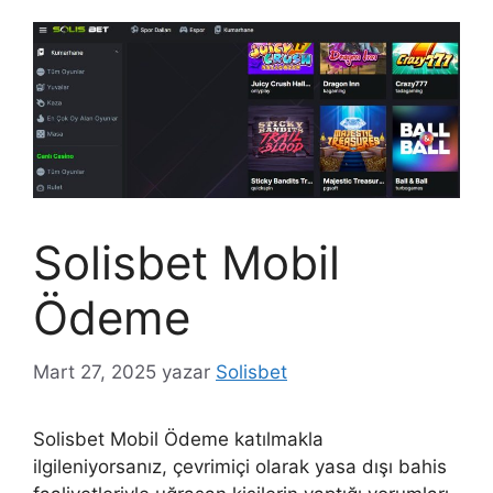
Solisbet Mobil
Ödeme
Mart 27, 2025
yazar
Solisbet
Solisbet Mobil Ödeme katılmakla
ilgileniyorsanız, çevrimiçi olarak yasa dışı bahis