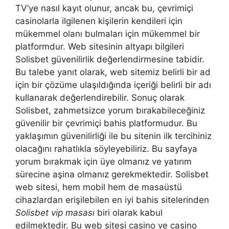
TV’ye nasıl kayıt olunur, ancak bu, çevrimiçi
casinolarla ilgilenen kişilerin kendileri için
mükemmel olanı bulmaları için mükemmel bir
platformdur. Web sitesinin altyapı bilgileri
Solisbet güvenilirlik değerlendirmesine tabidir.
Bu talebe yanıt olarak, web sitemiz belirli bir ad
için bir çözüme ulaşıldığında içeriği belirli bir adı
kullanarak değerlendirebilir. Sonuç olarak
Solisbet, zahmetsizce yorum bırakabileceğiniz
güvenilir bir çevrimiçi bahis platformudur. Bu
yaklaşımın güvenilirliği ile bu sitenin ilk tercihiniz
olacağını rahatlıkla söyleyebiliriz. Bu sayfaya
yorum bırakmak için üye olmanız ve yatırım
sürecine aşina olmanız gerekmektedir. Solisbet
web sitesi, hem mobil hem de masaüstü
cihazlardan erişilebilen en iyi bahis sitelerinden
Solisbet vip masası
biri olarak kabul
edilmektedir. Bu web sitesi casino ve casino