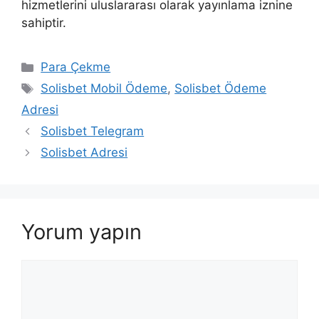
hizmetlerini uluslararası olarak yayınlama iznine
sahiptir.
Kategoriler
Para Çekme
Etiketler
Solisbet Mobil Ödeme
,
Solisbet Ödeme
Adresi
Solisbet Telegram
Solisbet Adresi
Yorum yapın
Yorum