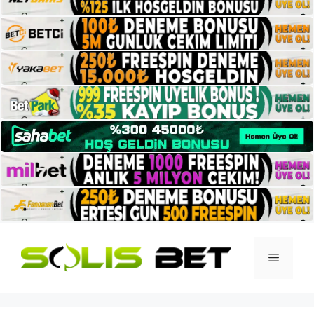
İçeriğe
atla
Menü