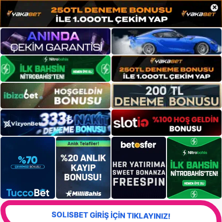
×
SOLISBET GİRİŞ İÇİN TIKLAYINIZ!