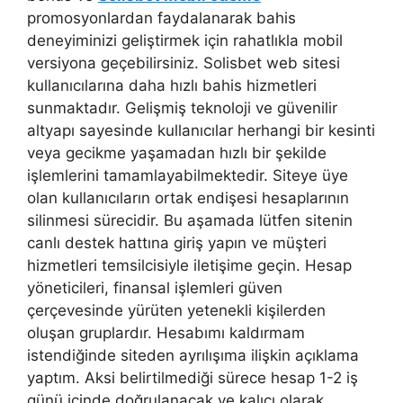
promosyonlardan faydalanarak bahis
deneyiminizi geliştirmek için rahatlıkla mobil
versiyona geçebilirsiniz. Solisbet web sitesi
kullanıcılarına daha hızlı bahis hizmetleri
sunmaktadır. Gelişmiş teknoloji ve güvenilir
altyapı sayesinde kullanıcılar herhangi bir kesinti
veya gecikme yaşamadan hızlı bir şekilde
işlemlerini tamamlayabilmektedir. Siteye üye
olan kullanıcıların ortak endişesi hesaplarının
silinmesi sürecidir. Bu aşamada lütfen sitenin
canlı destek hattına giriş yapın ve müşteri
hizmetleri temsilcisiyle iletişime geçin. Hesap
yöneticileri, finansal işlemleri güven
çerçevesinde yürüten yetenekli kişilerden
oluşan gruplardır. Hesabımı kaldırmam
istendiğinde siteden ayrılışıma ilişkin açıklama
yaptım. Aksi belirtilmediği sürece hesap 1-2 iş
günü içinde doğrulanacak ve kalıcı olarak