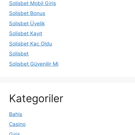
Solisbet Mobil Giriş
Solisbet Bonus
Solisbet Üyelik
Solisbet Kayıt
Solisbet Kaç Oldu
Solisbet
Solisbet Güvenilir Mi
Kategoriler
Bahis
Casino
Giriş