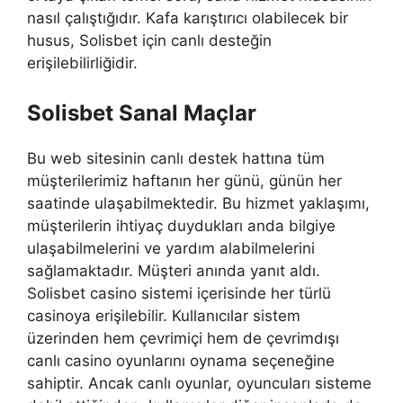
nasıl çalıştığıdır. Kafa karıştırıcı olabilecek bir
husus, Solisbet için canlı desteğin
erişilebilirliğidir.
Solisbet Sanal Maçlar
Bu web sitesinin canlı destek hattına tüm
müşterilerimiz haftanın her günü, günün her
saatinde ulaşabilmektedir. Bu hizmet yaklaşımı,
müşterilerin ihtiyaç duydukları anda bilgiye
ulaşabilmelerini ve yardım alabilmelerini
sağlamaktadır. Müşteri anında yanıt aldı.
Solisbet casino sistemi içerisinde her türlü
casinoya erişilebilir. Kullanıcılar sistem
üzerinden hem çevrimiçi hem de çevrimdışı
canlı casino oyunlarını oynama seçeneğine
sahiptir. Ancak canlı oyunlar, oyuncuları sisteme