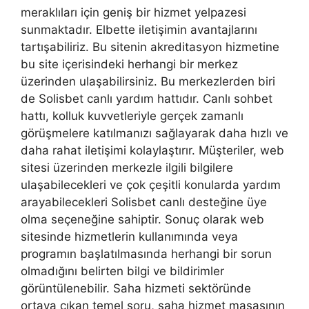
meraklıları için geniş bir hizmet yelpazesi
sunmaktadır. Elbette iletişimin avantajlarını
tartışabiliriz. Bu sitenin akreditasyon hizmetine
bu site içerisindeki herhangi bir merkez
üzerinden ulaşabilirsiniz. Bu merkezlerden biri
de Solisbet canlı yardım hattıdır. Canlı sohbet
hattı, kolluk kuvvetleriyle gerçek zamanlı
görüşmelere katılmanızı sağlayarak daha hızlı ve
daha rahat iletişimi kolaylaştırır. Müşteriler, web
sitesi üzerinden merkezle ilgili bilgilere
ulaşabilecekleri ve çok çeşitli konularda yardım
arayabilecekleri Solisbet canlı desteğine üye
olma seçeneğine sahiptir. Sonuç olarak web
sitesinde hizmetlerin kullanımında veya
programın başlatılmasında herhangi bir sorun
olmadığını belirten bilgi ve bildirimler
görüntülenebilir. Saha hizmeti sektöründe
ortaya çıkan temel soru, saha hizmet masasının