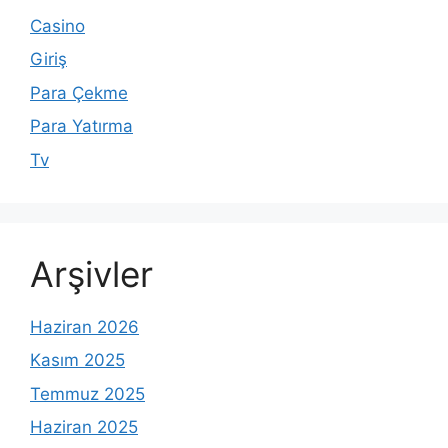
Casino
Giriş
Para Çekme
Para Yatırma
Tv
Arşivler
Haziran 2026
Kasım 2025
Temmuz 2025
Haziran 2025