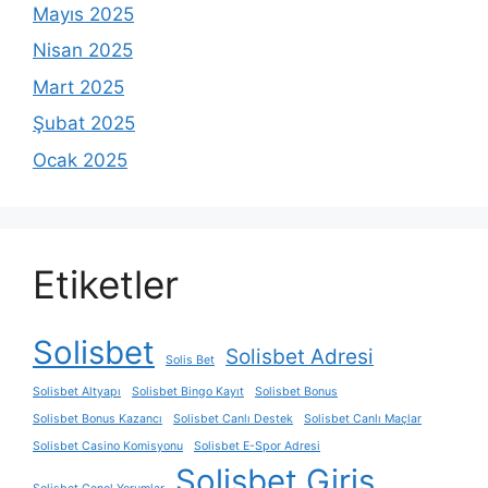
Mayıs 2025
Nisan 2025
Mart 2025
Şubat 2025
Ocak 2025
Etiketler
Solisbet
Solisbet Adresi
Solis Bet
Solisbet Altyapı
Solisbet Bingo Kayıt
Solisbet Bonus
Solisbet Bonus Kazancı
Solisbet Canlı Destek
Solisbet Canlı Maçlar
Solisbet Casino Komisyonu
Solisbet E-Spor Adresi
Solisbet Giriş