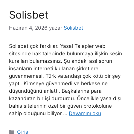
Solisbet
Haziran 4, 2026
yazar
Solisbet
Solisbet çok farklılar. Yasal Talepler web
sitesinde hak talebinde bulunmaya ilişkin kesin
kuralları bulamazsınız. Şu andaki asıl sorun
insanların interneti kullanan şirketlere
güvenmemesi. Türk vatandaşı çok kötü bir şey
yaptı. Kimseye güvenmedi ve herkese ne
düşündüğünü anlattı. Başkalarına para
kazandıran bir işi durdurdu. Öncelikle yasa dışı
bahis sitelerinin özel bir güven protokolüne
sahip olduğunu biliyor …
Devamını oku
Kategoriler
Giriş