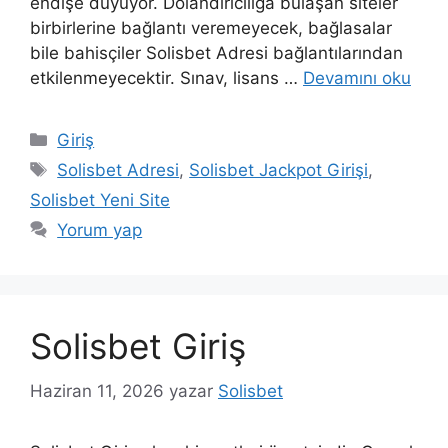
endişe duyuyor. Dolandırıcılığa bulaşan siteler
birbirlerine bağlantı veremeyecek, bağlasalar
bile bahisçiler Solisbet Adresi bağlantılarından
etkilenmeyecektir. Sınav, lisans …
Devamını oku
Kategoriler
Giriş
Etiketler
Solisbet Adresi
,
Solisbet Jackpot Girişi
,
Solisbet Yeni Site
Yorum yap
Solisbet Giriş
Haziran 11, 2026
yazar
Solisbet