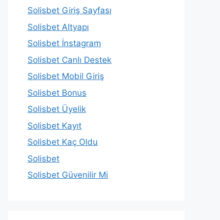
Solisbet Giriş Sayfası
Solisbet Altyapı
Solisbet İnstagram
Solisbet Canlı Destek
Solisbet Mobil Giriş
Solisbet Bonus
Solisbet Üyelik
Solisbet Kayıt
Solisbet Kaç Oldu
Solisbet
Solisbet Güvenilir Mi