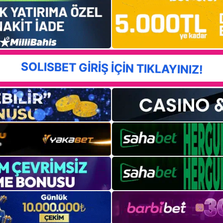
SOLISBET GİRİŞ İÇİN TIKLAYINIZ!