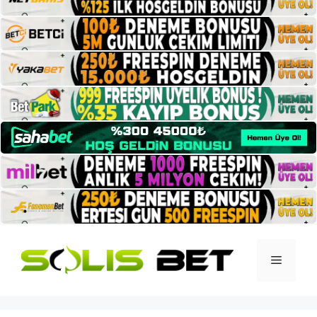
İçeriğe
atla
Menü