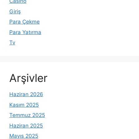
Casino
Giriş
Para Çekme
Para Yatırma
Tv
Arşivler
Haziran 2026
Kasım 2025
Temmuz 2025
Haziran 2025
Mayıs 2025