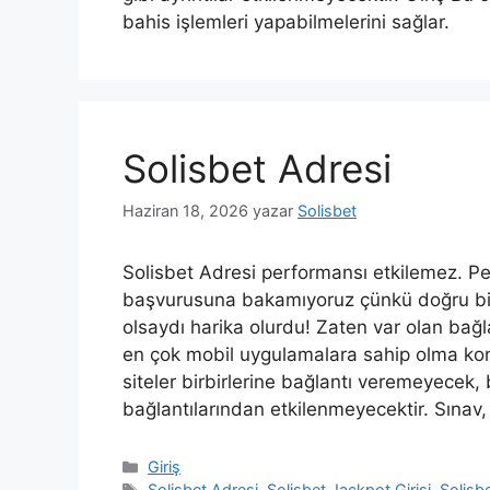
bahis işlemleri yapabilmelerini sağlar.
Solisbet Adresi
Haziran 18, 2026
yazar
Solisbet
Solisbet Adresi performansı etkilemez. 
başvurusuna bakamıyoruz çünkü doğru bir
olsaydı harika olurdu! Zaten var olan bağl
en çok mobil uygulamalara sahip olma kon
siteler birbirlerine bağlantı veremeyecek, 
bağlantılarından etkilenmeyecektir. Sınav,
Kategoriler
Giriş
Etiketler
Solisbet Adresi
,
Solisbet Jackpot Girişi
,
Solisbe