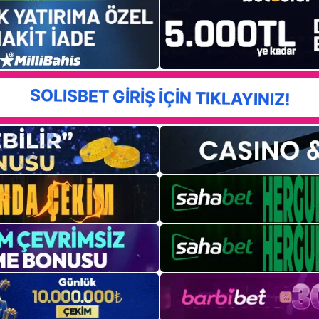
SOLISBET GİRİŞ İÇİN TIKLAYINIZ!