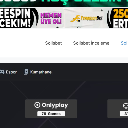
Solisbet
Solisbet İnceleme
Sol