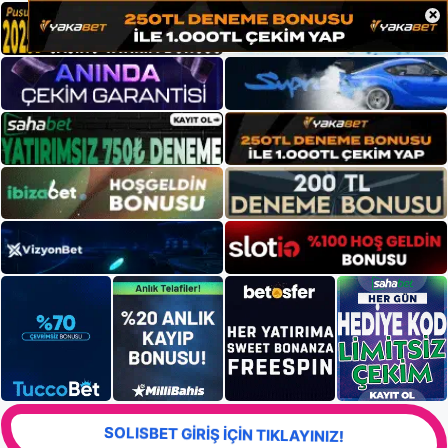
×
SOLISBET GİRİŞ İÇİN TIKLAYINIZ!