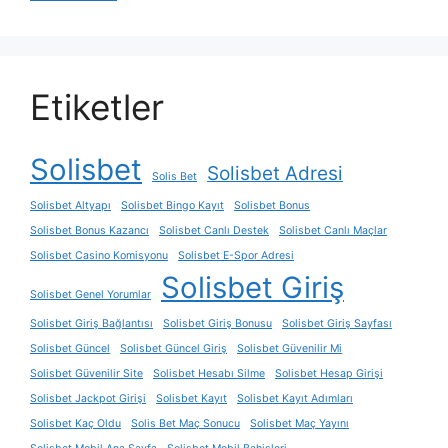
Etiketler
Solisbet
Solisbet Adresi
Solis Bet
Solisbet Altyapı
Solisbet Bingo Kayıt
Solisbet Bonus
Solisbet Bonus Kazancı
Solisbet Canlı Destek
Solisbet Canlı Maçlar
Solisbet Casino Komisyonu
Solisbet E-Spor Adresi
Solisbet Giriş
Solisbet Genel Yorumlar
Solisbet Giriş Bağlantısı
Solisbet Giriş Bonusu
Solisbet Giriş Sayfası
Solisbet Güncel
Solisbet Güncel Giriş
Solisbet Güvenilir Mi
Solisbet Güvenilir Site
Solisbet Hesabı Silme
Solisbet Hesap Girişi
Solisbet Jackpot Girişi
Solisbet Kayıt
Solisbet Kayıt Adımları
Solisbet Kaç Oldu
Solis Bet Maç Sonucu
Solisbet Maç Yayını