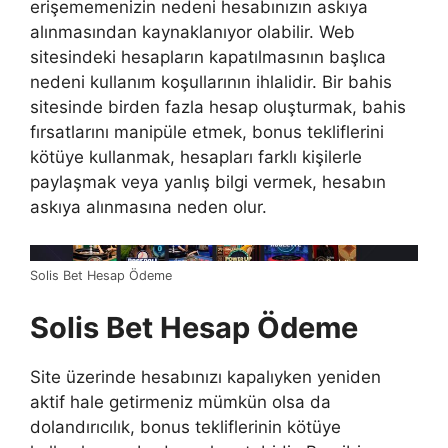
erişememenizin nedeni hesabınızın askıya
alınmasından kaynaklanıyor olabilir. Web
sitesindeki hesapların kapatılmasının başlıca
nedeni kullanım koşullarının ihlalidir. Bir bahis
sitesinde birden fazla hesap oluşturmak, bahis
fırsatlarını manipüle etmek, bonus tekliflerini
kötüye kullanmak, hesapları farklı kişilerle
paylaşmak veya yanlış bilgi vermek, hesabın
askıya alınmasına neden olur.
Solis Bet Hesap Ödeme
Solis Bet Hesap Ödeme
Site üzerinde hesabınızı kapalıyken yeniden
aktif hale getirmeniz mümkün olsa da
dolandırıcılık, bonus tekliflerinin kötüye