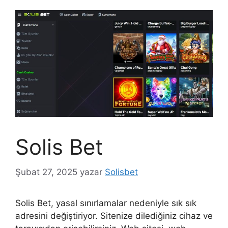
Solis Bet
Şubat 27, 2025
yazar
Solisbet
Solis Bet, yasal sınırlamalar nedeniyle sık sık
adresini değiştiriyor. Sitenize dilediğiniz cihaz ve