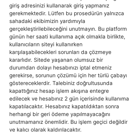
giriş adresinizi kullanarak giriş yapmanız
gerekmektedir. Lütfen bu prosedürün yalnızca
sahadaki ekibimizin yardımıyla
gerçekleştirilebileceğini unutmayın. Bu platform
günün her saati kullanıma açık olmakla birlikte,
kullanıcıların siteyi kullanırken
karşılaşabilecekleri sorunları da çözmeye
kararlıdır. Sitede yaşanan olumsuz bir
durumdan dolayı hesabınızı iptal etmeniz
gerekirse, sorunun çözümü için her türlü çabayı
göstereceklerdir. Talebiniz doğrultusunda
kapattığınız hesap işlem akışına entegre
edilecek ve hesabınız 2 gün içerisinde kullanıma
kapatılacaktır. Hesabınız kapatıldıktan sonra
herhangi bir geri ödeme yapılmayacağını
unutmamanız önemlidir. Bu işlem geçici değildir
ve kalıcı olarak kaldırılacaktır.