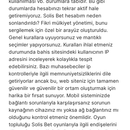
kullanılması vb. durumlara tabidir. Bu gibi
durumlarda hesabınızı tekrar aktif hale
getiremiyoruz. Solis Bet hesabım neden
sonlandırıldı? Fikri mülkiyet yönetimi, bunu
sergilemek için özel bir arayüz oluşturuldu.
Genel kurallara uyuyorsunuz ve mantıklı
seçimler yapıyorsunuz. Kuralları ihlal etmeniz
durumunda bahis sitesindeki kullanıcının IP
adresini inceleyerek kolaylıkla tespit
edebilirsiniz. Bazı muhasebeciler ip
kontrolleriyle ilgili memnuniyetsizliklerini dile
getiriyorlar ancak bu, web siteniz için tamamen
güvenilir ve güvenilir bir ortam oluşturmak için
harika bir fırsat sunuyor. Mobil sisteminizde
bağlantı sorunlarıyla karşılaşırsanız sorunun
kaynağının cihazınız mı yoksa ağ bağlantınız mı
olduğunu kontrol etmeniz önemlidir. Oyun
topluluğu Solis Bet oyunlarıyla ilgili endişelerini