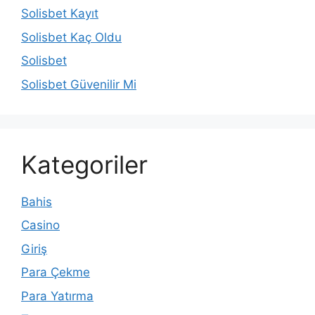
Solisbet Kayıt
Solisbet Kaç Oldu
Solisbet
Solisbet Güvenilir Mi
Kategoriler
Bahis
Casino
Giriş
Para Çekme
Para Yatırma