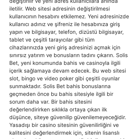
değiştirilir ve yeni adres kullanıcılara anında
iletilir. Web sitesi adresinin değiştirilmesi
kullanıcının hesabını etkilemez. Yeni adresinizde
kullanıcı adınız ve şifreniz ile hesabınıza giriş
yapın ve bilgisayar, telefon, dizüstü bilgisayar,
tablet ve çeşitli tarayıcılar gibi tüm
cihazlarınızda yeni giriş adresinizi açmak için
sınırsız yatırım ve bonusların tadını çıkarın. Solis
Bet, yeni konumunda bahis ve casinoyla ilgili
içerik sağlamaya devam edecek. Bu web sitesi
slot, bingo ve video poker gibi çeşitli oyunlar
sunmaktadır. Solis Bet bahis bonuslarına
geçmeden önce bu bahis sitesiyle ilgili bir
sorum daha var. Bir bahis sitesini
değerlendirirken sıklıkla ortaya çıkan ilk
düşünce, siteye güvenilip güvenilemeyeceğidir.
Yasadışı bir casino sitesinin güvenilirliğini ve
kalitesini değerlendirmek için, sitenin lisanslı